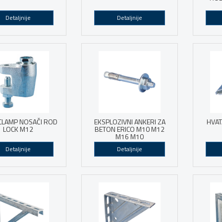
Detaljnije
Detaljnije
CLAMP NOSAČI ROD
EKSPLOZIVNI ANKERI ZA
HVAT
LOCK M12
BETON ERICO M10 M12
M16 M10
Detaljnije
Detaljnije