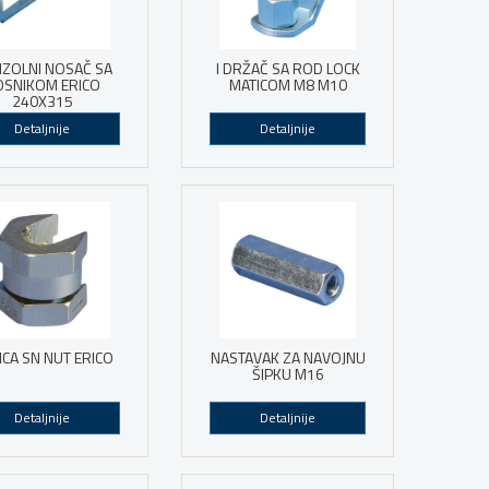
ZOLNI NOSAČ SA
I DRŽAČ SA ROD LOCK
OSNIKOM ERICO
MATICOM M8 M10
240X315
Detaljnije
Detaljnije
ICA SN NUT ERICO
NASTAVAK ZA NAVOJNU
ŠIPKU M16
Detaljnije
Detaljnije