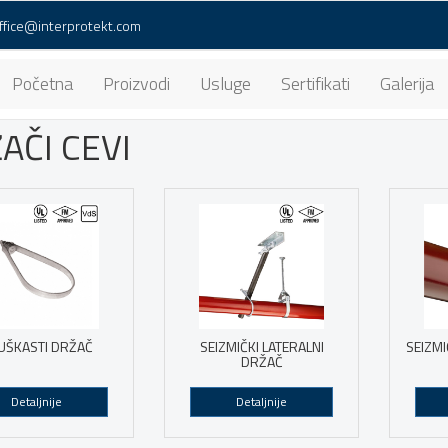
ffice@interprotekt.com
Početna
Proizvodi
Usluge
Sertifikati
Galerija
AČI CEVI
UŠKASTI DRŽAČ
SEIZMIČKI LATERALNI
SEIZMI
DRŽAČ
Detaljnije
Detaljnije