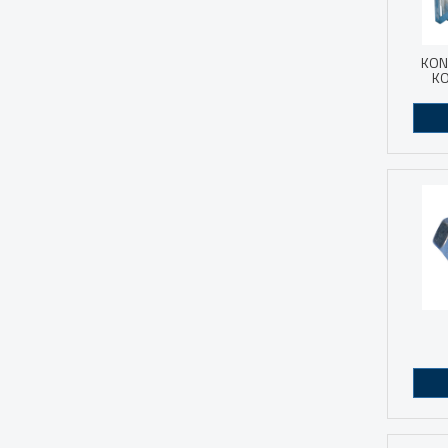
KON
KO