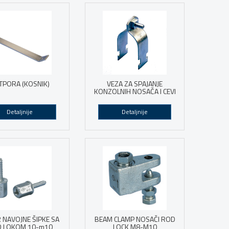
TPORA (KOSNIK)
VEZA ZA SPAJANJE
KONZOLNIH NOSAČA I CEVI
Detaljnije
Detaljnije
 NAVOJNE ŠIPKE SA
BEAM CLAMP NOSAČI ROD
 LOKOM 10-m10
LOCK M8-M10