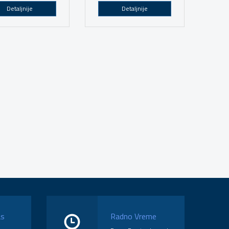
Detaljnije
Detaljnije
as
Radno Vreme