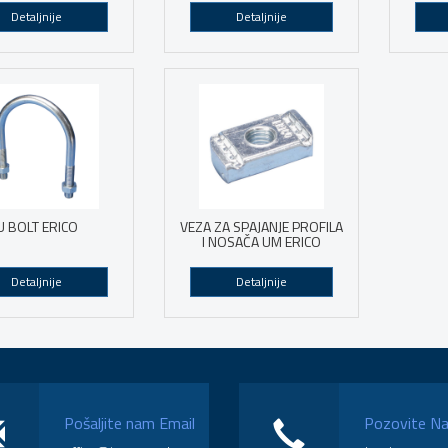
Detaljnije
Detaljnije
U BOLT ERICO
VEZA ZA SPAJANJE PROFILA
I NOSAČA UM ERICO
Detaljnije
Detaljnije
Pošaljite nam Email
Pozovite N