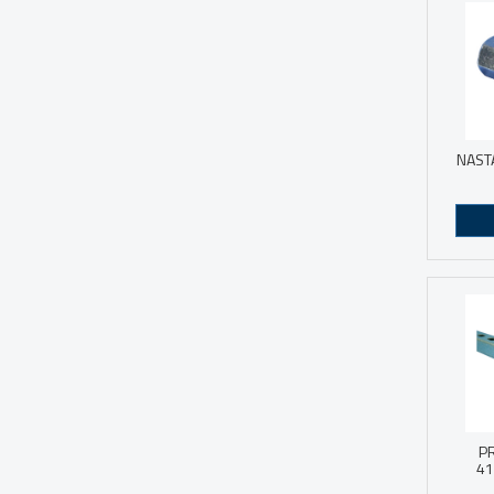
NAST
P
41