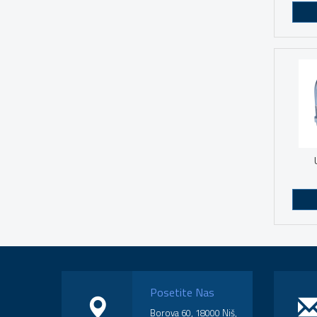
Posetite Nas
Borova 60, 18000 Niš,