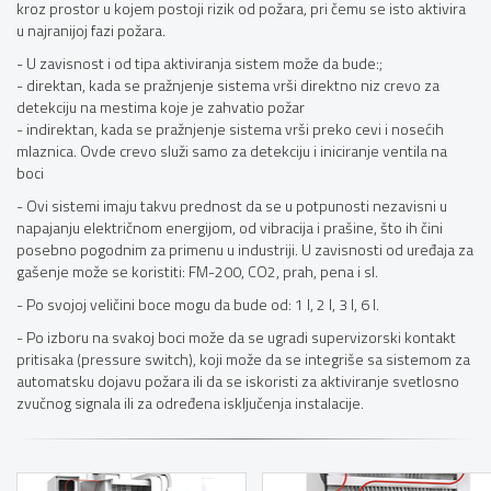
kroz prostor u kojem postoji rizik od požara, pri čemu se isto aktivira
u najranijoj fazi požara.
- U zavisnost i od tipa aktiviranja sistem može da bude:;
- direktan, kada se pražnjenje sistema vrši direktno niz crevo za
detekciju na mestima koje je zahvatio požar
- indirektan, kada se pražnjenje sistema vrši preko cevi i nosećih
mlaznica. Ovde crevo služi samo za detekciju i iniciranje ventila na
boci
- Ovi sistemi imaju takvu prednost da se u potpunosti nezavisni u
napajanju električnom energijom, od vibracija i prašine, što ih čini
posebno pogodnim za primenu u industriji. U zavisnosti od uređaja za
gašenje može se koristiti: FM-200, CO2, prah, pena i sl.
- Po svojoj veličini boce mogu da bude od: 1 l, 2 l, 3 l, 6 l.
- Po izboru na svakoj boci može da se ugradi supervizorski kontakt
pritisaka (pressure switch), koji može da se integriše sa sistemom za
automatsku dojavu požara ili da se iskoristi za aktiviranje svetlosno
zvučnog signala ili za određena isključenja instalacije.