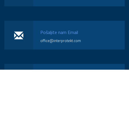
Pošaljite nam Email
office@interprotekt.com
Pozovite Nas
(018) 574-570
Radno Vreme
Pon - Pet / 08h - 16h