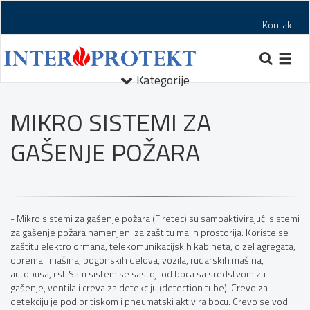
Kontakt
Toggl
navig
Kategorije
MIKRO SISTEMI ZA
GAŠENJE POŽARA
- Mikro sistemi za gašenje požara (Firetec) su samoaktivirajući sistemi
za gašenje požara namenjeni za zaštitu malih prostorija. Koriste se
zaštitu elektro ormana, telekomunikacijskih kabineta, dizel agregata,
oprema i mašina, pogonskih delova, vozila, rudarskih mašina,
autobusa, i sl. Sam sistem se sastoji od boca sa sredstvom za
gašenje, ventila i creva za detekciju (detection tube). Crevo za
detekciju je pod pritiskom i pneumatski aktivira bocu. Crevo se vodi