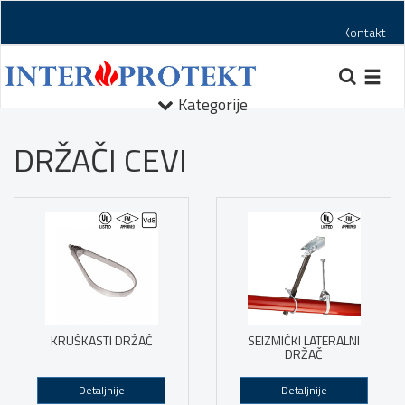
Kontakt
Toggl
navig
Kategorije
DRŽAČI CEVI
KRUŠKASTI DRŽAČ
SEIZMIČKI LATERALNI
DRŽAČ
Detaljnije
Detaljnije